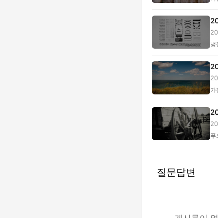
2
2
다.
냉
2
2
...
가
2
2
의.
푸
질문답변