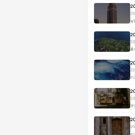
2
2
척.
살
2
2
홈
2
2
...
키
2
2
용,
쿠
2
2
생.
키