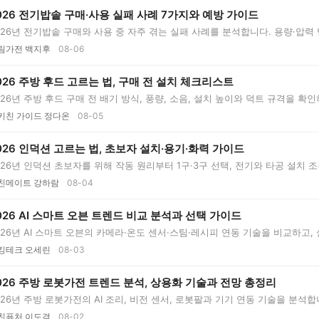
026 전기밥솥 구매·사용 실패 사례 7가지와 예방 가이드
026년 전기밥솥 구매와 사용 중 자주 겪는 실패 사례를 분석합니다. 용량·압력 
..
림가전 백지후
08-06
026 주방 후드 고르는 법, 구매 전 설치 체크리스트
026년 주방 후드 구매 전 배기 방식, 풍량, 소음, 설치 높이와 덕트 규격을 확인
키친 가이드 정다온
08-05
026 인덕션 고르는 법, 초보자 설치·용기·화력 가이드
026년 인덕션 초보자를 위해 작동 원리부터 1구·3구 선택, 전기와 타공 설치 조
친메이트 강하람
08-04
026 AI 스마트 오븐 트렌드 비교 분석과 선택 가이드
026년 AI 스마트 오븐의 카메라·온도 센서·스팀·레시피 연동 기술을 비교하고,
...
킹테크 오세린
08-03
026 주방 로봇가전 트렌드 분석, 상용화 기술과 전망 총정리
026년 주방 로봇가전의 AI 조리, 비전 센서, 로봇팔과 기기 연동 기술을 분석합
..
친퓨처 이도겸
08-02