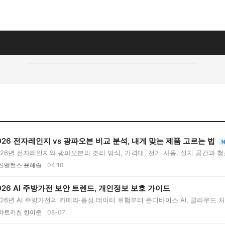
026 전자레인지 vs 광파오븐 비교 분석, 내게 맞는 제품 고르는 법
N
026년 전자레인지와 광파오븐의 조리 방식, 가격대, 전기 사용, 설치 공간과 
..
친밸런스 윤해솔
04:10
026 AI 주방가전 보안 트렌드, 개인정보 보호 가이드
026년 AI 주방가전의 카메라·음성 데이터 위험부터 온디바이스 AI, 클라우드 
..
마트키친 한이준
08-07