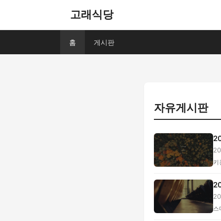
고래식당
홈
게시판
자유게시판
2
2
별.
키
2
2
계.
스