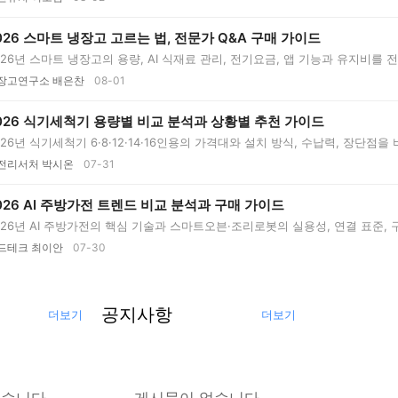
026 스마트 냉장고 고르는 법, 전문가 Q&A 구매 가이드
026년 스마트 냉장고의 용량, AI 식재료 관리, 전기요금, 앱 기능과 유지비를 
..
장고연구소 배은찬
08-01
026 식기세척기 용량별 비교 분석과 상황별 추천 가이드
026년 식기세척기 6·8·12·14·16인용의 가격대와 설치 방식, 수납력, 장단점
전리서처 박시온
07-31
026 AI 주방가전 트렌드 비교 분석과 구매 가이드
026년 AI 주방가전의 핵심 기술과 스마트오븐·조리로봇의 실용성, 연결 표준,
..
드테크 최이안
07-30
공지사항
더보기
더보기