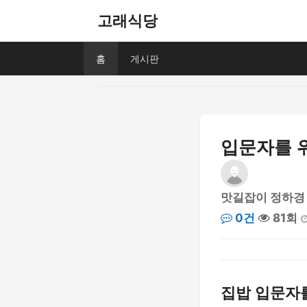
고래식당
홈
게시판
입문자를 
맛길잡이 정하경
0건
81회
집밥 입문자를