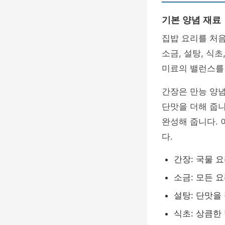
기본 양념 재료
집밥 요리를 처음
소금, 설탕, 식
미료의 밸런스를 
간장은 만능 양
단맛을 더해 줍니
완성해 줍니다. 
다.
간장: 국물 
소금: 모든 
설탕: 단맛을
식초: 상큼한