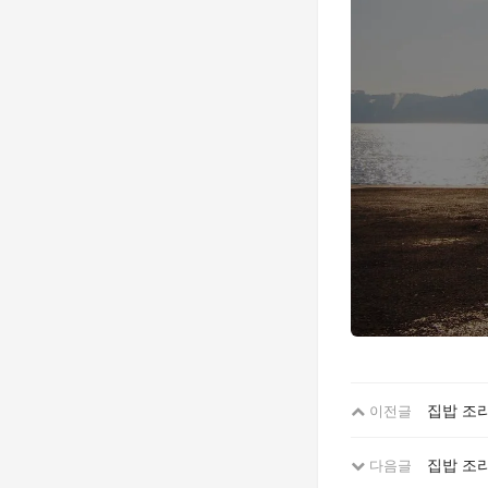
집밥 조리
이전글
집밥 조리
다음글