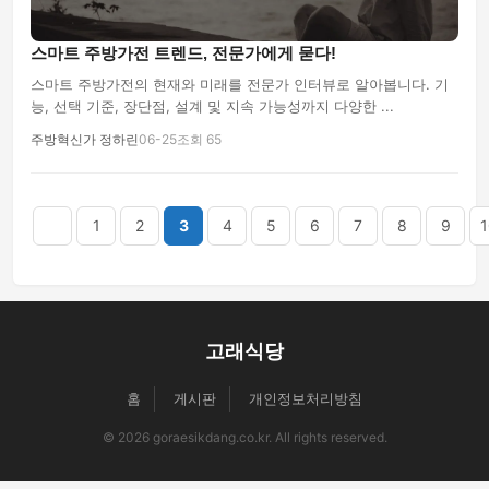
스마트 주방가전 트렌드, 전문가에게 묻다!
스마트 주방가전의 현재와 미래를 전문가 인터뷰로 알아봅니다. 기
능, 선택 기준, 장단점, 설계 및 지속 가능성까지 다양한 ...
주방혁신가 정하린
06-25
조회 65
음
맨끝
1
2
3
4
5
6
7
8
9
1
고래식당
홈
게시판
개인정보처리방침
© 2026 goraesikdang.co.kr. All rights reserved.