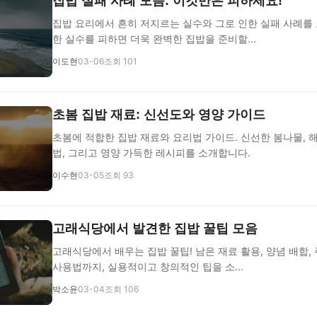
집밥 실패 사례 모음: 이것만은 피하세요!
집밥 요리에서 흔히 저지르는 실수와 그로 인한 실패 사례를
한 실수를 피하면 더욱 완벽한 집밥을 준비할...
이도현
03-06
조회 101
초봄 집밥 재료: 신선도와 영양 가이드
초봄에 적합한 집밥 재료와 요리법 가이드. 신선한 봄나물, 
법, 그리고 영양 가득한 레시피를 소개합니다.
이수현
03-05
조회 93
고래식당에서 발견한 집밥 꿀팁 모음
고래식당에서 배우는 집밥 꿀팁! 남은 재료 활용, 양념 배합,
사용법까지, 실용적이고 창의적인 팁을 소...
박소윤
03-04
조회 106