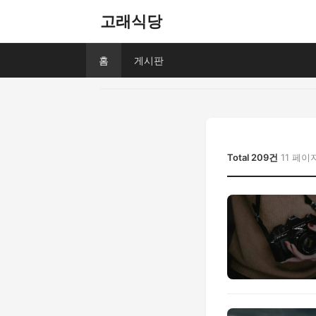
고래식당
홈
게시판
Total 209건
11 페이