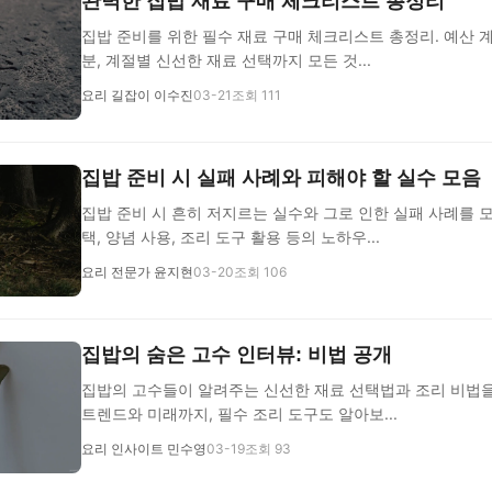
완벽한 집밥 재료 구매 체크리스트 총정리
집밥 준비를 위한 필수 재료 구매 체크리스트 총정리. 예산 
분, 계절별 신선한 재료 선택까지 모든 것...
요리 길잡이 이수진
03-21
조회 111
집밥 준비 시 실패 사례와 피해야 할 실수 모음
집밥 준비 시 흔히 저지르는 실수와 그로 인한 실패 사례를 
택, 양념 사용, 조리 도구 활용 등의 노하우...
요리 전문가 윤지현
03-20
조회 106
집밥의 숨은 고수 인터뷰: 비법 공개
집밥의 고수들이 알려주는 신선한 재료 선택법과 조리 비법을
트렌드와 미래까지, 필수 조리 도구도 알아보...
요리 인사이트 민수영
03-19
조회 93